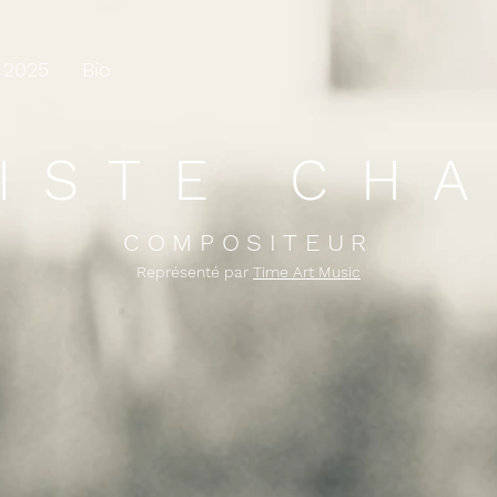
 2025
Bio
ISTE CH
COMPOSITEUR
Représenté par
Time Art Music