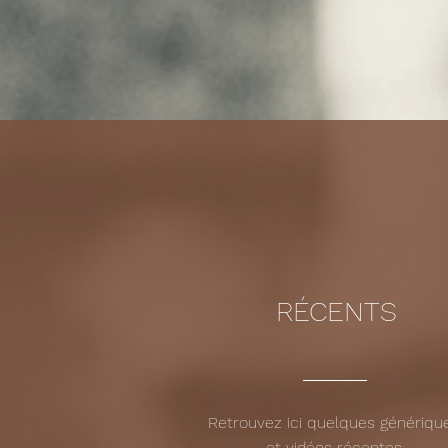
RÉCENTS
Retrouvez ici quelques génériqu
et
vidéos récentes